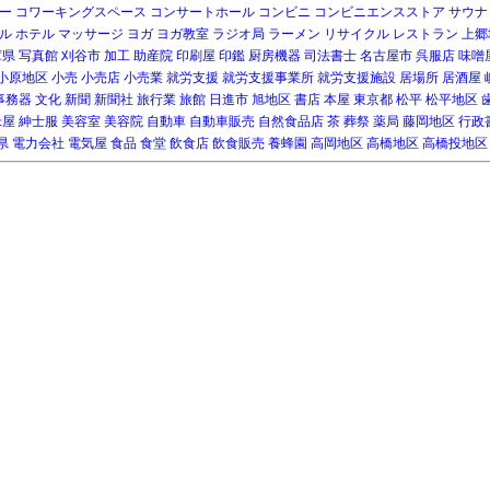
ー
コワーキングスペース
コンサートホール
コンビニ
コンビニエンスストア
サウナ
ル
ホテル
マッサージ
ヨガ
ヨガ教室
ラジオ局
ラーメン
リサイクル
レストラン
上郷
庫県
写真館
刈谷市
加工
助産院
印刷屋
印鑑
厨房機器
司法書士
名古屋市
呉服店
味噌
小原地区
小売
小売店
小売業
就労支援
就労支援事業所
就労支援施設
居場所
居酒屋
事務器
文化
新聞
新聞社
旅行業
旅館
日進市
旭地区
書店
本屋
東京都
松平
松平地区
米屋
紳士服
美容室
美容院
自動車
自動車販売
自然食品店
茶
葬祭
薬局
藤岡地区
行政
県
電力会社
電気屋
食品
食堂
飲食店
飲食販売
養蜂園
高岡地区
高橋地区
高橋投地区