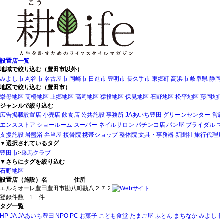
設置店一覧
地域で絞り込む（豊田市以外）
みよし市
刈谷市
名古屋市
岡崎市
日進市
豊明市
長久手市
東郷町
高浜市
岐阜県
静
地区で絞り込む（豊田市）
挙母地区
髙橋地区
上郷地区
高岡地区
猿投地区
保見地区
石野地区
松平地区
藤岡地
ジャンルで絞り込む
広告掲載設置店
小売店
飲食店
公共施設
事務所
JAあいち豊田
グリーンセンター
営
エンスストア
ショールーム
スーパー
ネイルサロン
パチンコ店
パン屋
ブライダル
支援施設
岩盤浴
弁当屋
接骨院
携帯ショップ
整体院
文具・事務器
新聞社
旅行代理
▼選択されているタグ
豊田市
>
乗馬クラブ
▼さらにタグを絞り込む
石野地区
設置店（施設）名
住所
エルミオーレ豊田
豊田市勘八町勘八２７２
登録件数 1 件
タグ一覧
HP
JA
JAあいち豊田
NPO
PC
お菓子
こども食堂
たまご屋
ふとん
まちなか
みよし