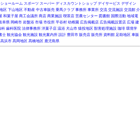
ショールーム
スポーツ
スーパー
ディスカウントショップ
デイサービス
デザイン
地区
下山地区
不動産
中古車販売
乗馬クラブ
事務所
事業所
交流
交流施設
交流館
介
屋
和菓子屋
商工会議所
商店
商業施設
喫茶店
営農センター
図書館
国際活動
地域電
岐阜県
岡崎市
岩盤浴
市場
市役所
平谷村
幼稚園
広告掲載店
広告掲載設置店
広場
建
歯科
歯科医院
法律事務所
洋菓子店
温浴
犬山市
猿投地区
獣害処理施設
珈琲
環境学
書士
観光協会
観光施設
観光案内所
設計
豊田市
販売店
販売所
資料館
足助地区
車販
高浜市
髙岡地区
髙橋地区
鹿児島県