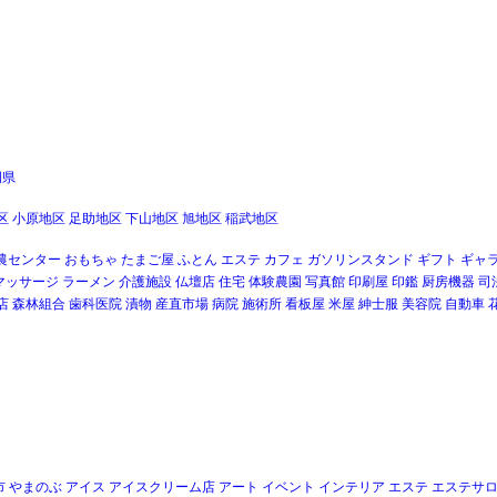
岡県
区
小原地区
足助地区
下山地区
旭地区
稲武地区
農センター
おもちゃ
たまご屋
ふとん
エステ
カフェ
ガソリンスタンド
ギフト
ギャ
マッサージ
ラーメン
介護施設
仏壇店
住宅
体験農園
写真館
印刷屋
印鑑
厨房機器
司
店
森林組合
歯科医院
漬物
産直市場
病院
施術所
看板屋
米屋
紳士服
美容院
自動車
市
やまのぶ
アイス
アイスクリーム店
アート
イベント
インテリア
エステ
エステサ