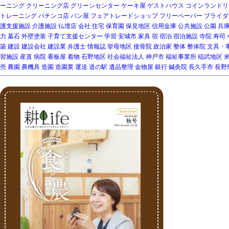
ーニング
クリーニング店
グリーンセンター
ケーキ屋
ゲストハウス
コインランドリ
トレーニング
パチンコ店
パン屋
フェアトレードショップ
フリーペーパー
ブライダ
護支援施設
介護施設
仏壇店
会社
住宅
保育園
保見地区
信用金庫
公共施設
公園
兵
力
墓石
外壁塗装
子育て支援センター
学習
安城市
家具
宿
宿泊
宿泊施設
寺院
寿司
築
建設
建設会社
建設業
弁護士
情報誌
挙母地区
接骨院
政治家
整体
整体院
文具・
習施設
産直
病院
看板屋
着物
石野地区
社会福祉法人
神戸市
福祉事業所
稲武地区
売
農園
農機具
造園
造園業
運送
道の駅
遺品整理
金物屋
銀行
鍼灸院
長久手市
長野