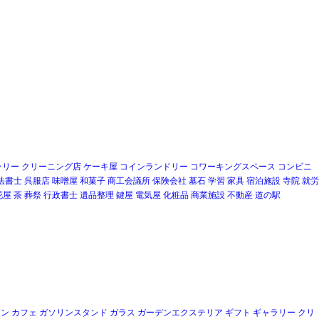
ラリー
クリーニング店
ケーキ屋
コインランドリー
コワーキングスペース
コンビニ
法書士
呉服店
味噌屋
和菓子
商工会議所
保険会社
墓石
学習
家具
宿泊施設
寺院
就労
花屋
茶
葬祭
行政書士
遺品整理
鍵屋
電気屋
化粧品
商業施設
不動産
道の駅
ロン
カフェ
ガソリンスタンド
ガラス
ガーデンエクステリア
ギフト
ギャラリー
クリ