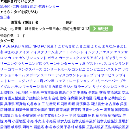
▼選択されているタグ
旭地区
>
広告掲載設置店
>
営農センター
▼さらにタグを絞り込む
豊田市
設置店（施設）名
住所
JAあいち豊田 旭営農センター
豊田市小渡町七升蒔13-13
登録件数 1 件
タグ一覧
HP
JA
JAあいち豊田
NPO
PC
お菓子
こども食堂
たまご屋
ふとん
まちなか
みよし
市
やまのぶ
アイス
アイスクリーム店
アート
イベント
インテリア
エステ
エステサ
ロン
カフェ
ガソリンスタンド
ガラス
ガーデンエクステリア
ギフト
ギャラリー
ク
リーニング
クリーニング店
グリーンセンター
ケーキ屋
ゲストハウス
コインランド
リー
コワーキングスペース
コンサートホール
コンビニ
コンビニエンスストア
サウ
ナ
ショールーム
スポーツ
スーパー
ディスカウントショップ
デイサービス
デザイ
ン
トレーニング
パチンコ店
パン屋
フェアトレードショップ
フリーペーパー
ブラ
イダル
ホテル
マッサージ
ヨガ
ヨガ教室
ラジオ局
ラーメン
リサイクル
レストラン
上郷地区
下山地区
不動産
中古車販売
乗馬クラブ
事務所
事業所
交流
交流施設
交流
館
介護支援施設
介護施設
仏壇店
会社
住宅
保育園
保見地区
信用金庫
公共施設
公
園
兵庫県
写真館
刈谷市
加工
助産院
印刷屋
印鑑
厨房機器
司法書士
名古屋市
呉服
店
味噌屋
和菓子屋
商工会議所
商店
商業施設
喫茶店
営農センター
図書館
国際活動
地域電力
墓石
外壁塗装
子育て支援センター
学習
安城市
家具
宿
宿泊
宿泊施設
寺
院
寿司
小原地区
小売
小売店
小売業
就労支援
就労支援事業所
就労支援施設
居場所
居酒屋
岐阜県
岡崎市
岩盤浴
市場
市役所
平谷村
幼稚園
広告掲載店
広告掲載設置店