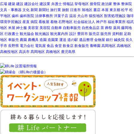
広場
建築
建設
建設会社
建設業
弁護士
情報誌
挙母地区
接骨院
政治家
整体
整体院
文具・事務器
文化
新聞
新聞社
旅行業
旅館
日進市
旭地区
書店
本屋
東京都
松平
松
平地区
歯科
歯科医院
法律事務所
洋菓子店
温浴
犬山市
猿投地区
獣害処理施設
珈琲
環境学習施設
産直
病院
看板屋
着物
石野地区
社会福祉法人
神戸市
福祉事業所
稲武
地区
米屋
紳士服
美容室
美容院
自動車
自動車販売
自然食品店
茶
葬祭
薬局
藤岡地
区
行政書士
観光協会
観光施設
観光案内所
設計
豊田市
販売店
販売所
資料館
足助
地区
車販売
農園
農機具
造園
造園業
運送
道の駅
遺品整理
金物屋
銀行
鍼灸院
長久
手市
長野県
電力会社
電気屋
食品
食堂
飲食店
飲食販売
養蜂園
高岡地区
高橋地区
高橋投地区
高浜市
髙岡地区
髙橋地区
鹿児島県