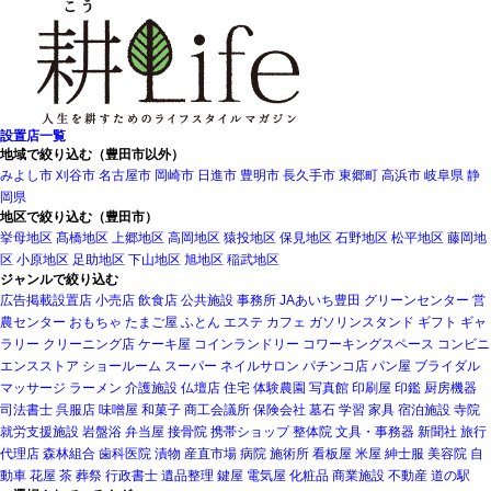
設置店一覧
地域で絞り込む（豊田市以外）
みよし市
刈谷市
名古屋市
岡崎市
日進市
豊明市
長久手市
東郷町
高浜市
岐阜県
静
岡県
地区で絞り込む（豊田市）
挙母地区
髙橋地区
上郷地区
高岡地区
猿投地区
保見地区
石野地区
松平地区
藤岡地
区
小原地区
足助地区
下山地区
旭地区
稲武地区
ジャンルで絞り込む
広告掲載設置店
小売店
飲食店
公共施設
事務所
JAあいち豊田
グリーンセンター
営
農センター
おもちゃ
たまご屋
ふとん
エステ
カフェ
ガソリンスタンド
ギフト
ギャ
ラリー
クリーニング店
ケーキ屋
コインランドリー
コワーキングスペース
コンビニ
エンスストア
ショールーム
スーパー
ネイルサロン
パチンコ店
パン屋
ブライダル
マッサージ
ラーメン
介護施設
仏壇店
住宅
体験農園
写真館
印刷屋
印鑑
厨房機器
司法書士
呉服店
味噌屋
和菓子
商工会議所
保険会社
墓石
学習
家具
宿泊施設
寺院
就労支援施設
岩盤浴
弁当屋
接骨院
携帯ショップ
整体院
文具・事務器
新聞社
旅行
代理店
森林組合
歯科医院
漬物
産直市場
病院
施術所
看板屋
米屋
紳士服
美容院
自
動車
花屋
茶
葬祭
行政書士
遺品整理
鍵屋
電気屋
化粧品
商業施設
不動産
道の駅